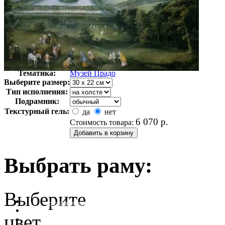
Автор:
Брейгель Питер
Арт-стиль
Классицизм
Тематика:
Музей Прадо
Выберите размер:
Тип исполнения:
Подрамник:
Текстурный гель:
да
нет
6 070
р.
Стоимость товара:
Выбрать раму:
Выберите
очистить фильтр цвета
цвет