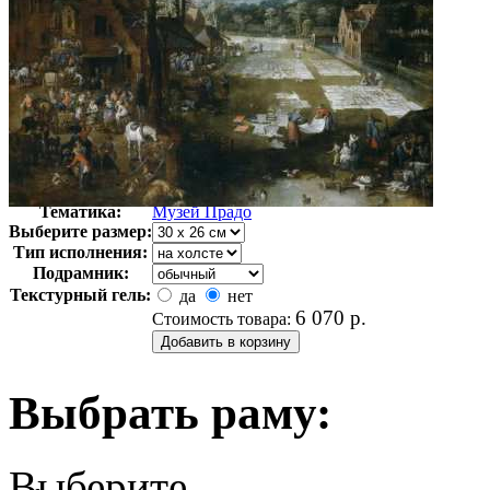
Автор:
Брейгель Питер
Арт-стиль
Классицизм
Тематика:
Музей Прадо
Выберите размер:
Тип исполнения:
Подрамник:
Текстурный гель:
да
нет
6 070
р.
Стоимость товара:
Выбрать раму:
Выберите