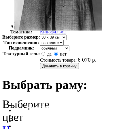
Автор:
Неизвестно
Арт-стиль
Ретро-Фотографии
Тематика:
Кинофильмы
Выберите размер:
Тип исполнения:
Подрамник:
Текстурный гель:
да
нет
6 070
р.
Стоимость товара:
Выбрать раму:
Выберите
очистить фильтр цвета
цвет