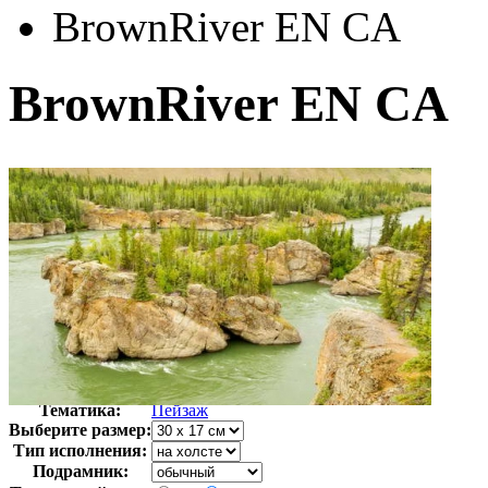
BrownRiver EN CA
BrownRiver EN CA
Автор:
Неизвестно
Арт-стиль
Фотография
Тематика:
Пейзаж
Выберите размер:
Тип исполнения:
Подрамник: