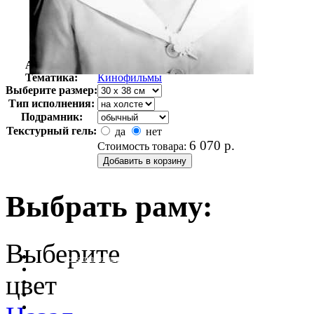
Автор:
Неизвестно
Арт-стиль
Ретро-Фотографии
Тематика:
Кинофильмы
Выберите размер:
Тип исполнения:
Подрамник:
Текстурный гель:
да
нет
6 070
р.
Стоимость товара:
Выбрать раму:
Выберите
очистить фильтр цвета
цвет