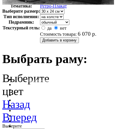
Арт-стиль
Ретро-Плакат
Тематика:
Ретро-Плакат
Выберите размер:
Тип исполнения:
Подрамник:
Текстурный гель:
да
нет
6 070
р.
Стоимость товара:
Выбрать раму:
Выберите
очистить фильтр цвета
цвет
Назад
Вперед
Выберите