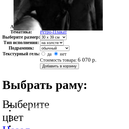
Автор:
Неизвестно
Арт-стиль
Ретро-Плакат
Тематика:
Ретро-Плакат
Выберите размер:
Тип исполнения:
Подрамник:
Текстурный гель:
да
нет
6 070
р.
Стоимость товара:
Выбрать раму:
Выберите
очистить фильтр цвета
цвет