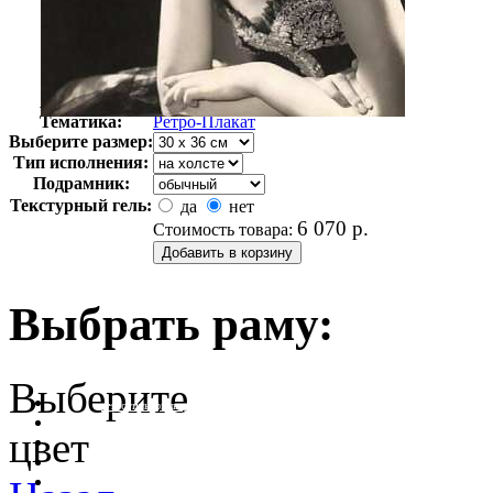
Автор:
Неизвестно
Арт-стиль
Ретро-Плакат
Тематика:
Ретро-Плакат
Выберите размер:
Тип исполнения:
Подрамник:
Текстурный гель:
да
нет
6 070
р.
Стоимость товара:
Выбрать раму:
Выберите
очистить фильтр цвета
цвет