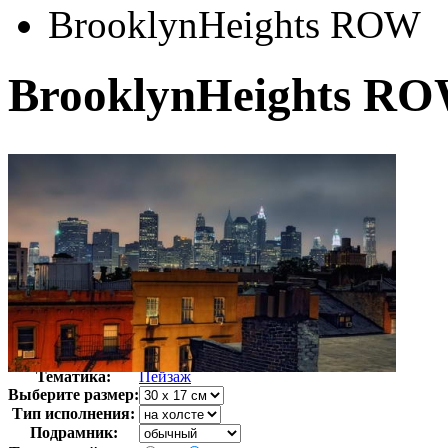
BrooklynHeights ROW
BrooklynHeights R
Автор:
Неизвестно
Арт-стиль
Фотография
Тематика:
Пейзаж
Выберите размер:
Тип исполнения:
Подрамник: