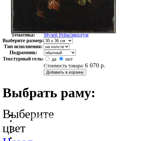
Автор:
Неизвестно
Арт-стиль
Голландская живопись
Тематика:
Музей Рейксмюсеум
Выберите размер:
Тип исполнения:
Подрамник:
Текстурный гель:
да
нет
6 070
р.
Стоимость товара:
Выбрать раму:
Выберите
очистить фильтр цвета
цвет