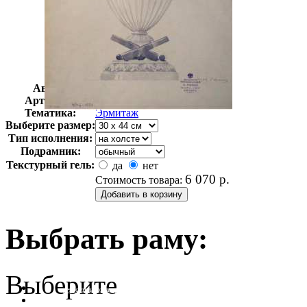
Автор:
Неизвестно
Арт-стиль
Русская живопись XIX века
Тематика:
Эрмитаж
Выберите размер:
Тип исполнения:
Подрамник:
Текстурный гель:
да
нет
6 070
р.
Стоимость товара:
Выбрать раму:
Выберите
очистить фильтр цвета