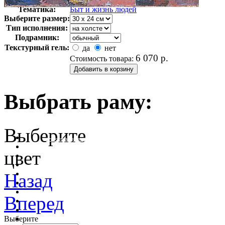
Арт-стиль
Импрессионизм
Тематика:
Быт и жизнь людей
Выберите размер:
Тип исполнения:
Подрамник:
Текстурный гель:
да
нет
6 070
р.
Стоимость товара:
Выбрать раму:
Выберите
очистить фильтр цвета
цвет
Назад
Вперед
Выберите