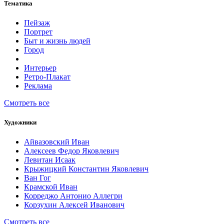
Тематика
Пейзаж
Портрет
Быт и жизнь людей
Город
Интерьер
Ретро-Плакат
Реклама
Смотреть все
Художники
Айвазовский Иван
Алексеев Федор Яковлевич
Левитан Исаак
Крыжицкий Константин Яковлевич
Ван Гог
Крамской Иван
Корреджо Антонио Аллегри
Корзухин Алексей Иванович
Смотреть все