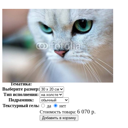
Автор:
Неизвестно
Арт-стиль
Фотография
Тематика:
Выберите размер:
Тип исполнения:
Подрамник:
Текстурный гель:
да
нет
6 070
р.
Стоимость товара: