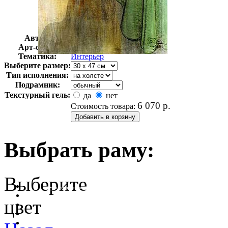
Автор:
Ларссон Карл Улоф
Арт-стиль
Романтизм
Тематика:
Интерьер
Выберите размер:
Тип исполнения:
Подрамник:
Текстурный гель:
да
нет
6 070
р.
Стоимость товара:
Выбрать раму:
Выберите
очистить фильтр цвета
цвет