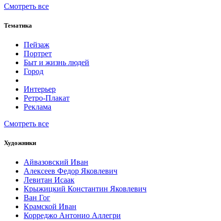
Смотреть все
Тематика
Пейзаж
Портрет
Быт и жизнь людей
Город
Интерьер
Ретро-Плакат
Реклама
Смотреть все
Художники
Айвазовский Иван
Алексеев Федор Яковлевич
Левитан Исаак
Крыжицкий Константин Яковлевич
Ван Гог
Крамской Иван
Корреджо Антонио Аллегри