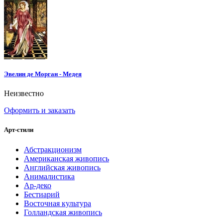
Эвелин де Морган - Медея
Неизвестно
Оформить и заказать
Арт-стили
Абстракционизм
Американская живопись
Английская живопись
Анималистика
Ар-деко
Бестиарий
Восточная культура
Голландская живопись