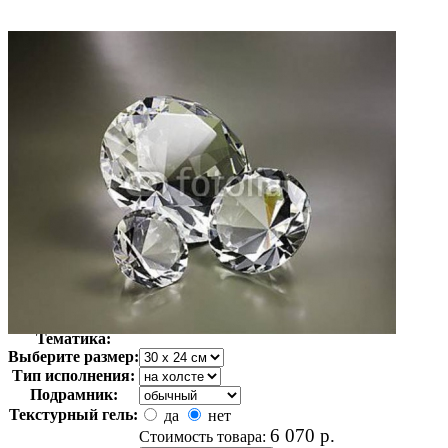
Автор:
Неизвестно
Арт-стиль
Фотография
Тематика:
Выберите размер:
Тип исполнения:
Подрамник:
Текстурный гель:
да
нет
6 070
р.
Стоимость товара: