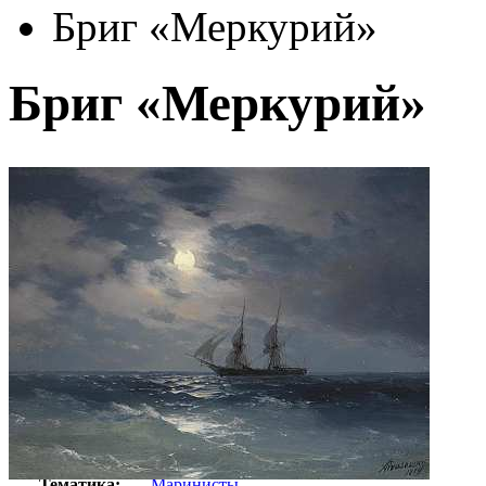
Бриг «Меркурий»
Бриг «Меркурий»
Автор:
Айвазовский Иван
Арт-стиль
Русская живопись XIX века
Тематика:
Маринисты