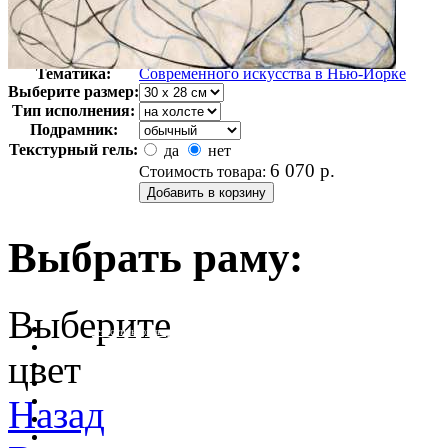
Автор:
Неизвестно
Арт-стиль
Экспрессионизм
Тематика:
Cовременного искусства в Нью-Йорке
Выберите размер:
Тип исполнения:
Подрамник:
Текстурный гель:
да
нет
6 070
р.
Стоимость товара:
Выбрать раму:
Выберите
очистить фильтр цвета
цвет
Назад