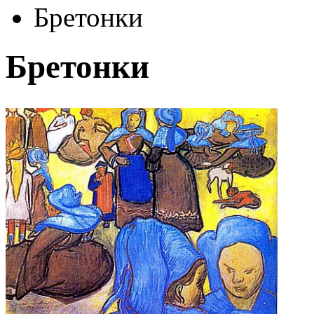
Бретонки
Бретонки
Автор:
Ван Гог
Арт-стиль
Импрессионизм