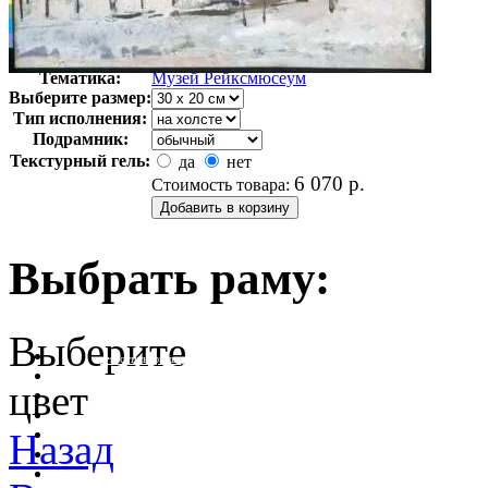
Автор:
Неизвестно
Арт-стиль
Голландская живопись
Тематика:
Музей Рейксмюсеум
Выберите размер:
Тип исполнения:
Подрамник:
Текстурный гель:
да
нет
6 070
р.
Стоимость товара:
Выбрать раму:
Выберите
очистить фильтр цвета
цвет
Назад