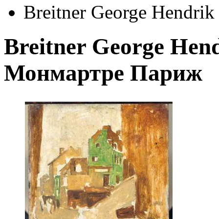
Breitner George Hendri
Breitner George Hend
Монмартре Париж