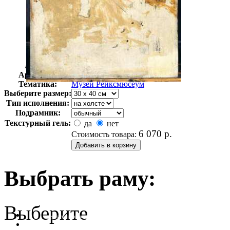
Автор:
Неизвестно
Арт-стиль
Голландская живопись
Тематика:
Музей Рейксмюсеум
Выберите размер:
Тип исполнения:
Подрамник:
Текстурный гель:
да
нет
6 070
р.
Стоимость товара:
Выбрать раму:
Выберите
очистить фильтр цвета