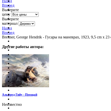
Назад
Вперед
Выберите
цену
Выберите
материал
Назад
Вперед
Breitner, George Hendrik - Гусары на маневрах, 1923, 9,5 cm х 23
Другие работы автора:
Альфред Гийу - Прощай
Неизвестно