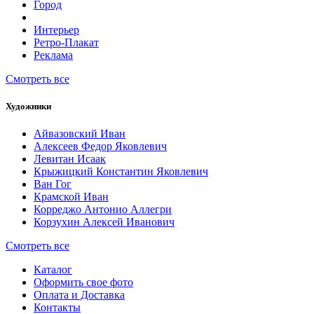
Город
Интерьер
Ретро-Плакат
Реклама
Смотреть все
Художники
Айвазовский Иван
Алексеев Федор Яковлевич
Левитан Исаак
Крыжицкий Константин Яковлевич
Ван Гог
Крамской Иван
Корреджо Антонио Аллегри
Корзухин Алексей Иванович
Смотреть все
Каталог
Оформить свое фото
Оплата и Доставка
Контакты