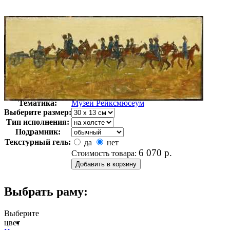
Автор:
Неизвестно
Арт-стиль
Голландская живопись
Тематика:
Музей Рейксмюсеум
Выберите размер:
Тип исполнения:
Подрамник:
Текстурный гель:
да
нет
6 070
р.
Стоимость товара:
Выбрать раму:
Выберите
цвет
очистить фильтр цвета