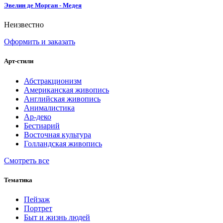
Эвелин де Морган - Медея
Неизвестно
Оформить и заказать
Арт-стили
Абстракционизм
Американская живопись
Английская живопись
Анималистика
Ар-деко
Бестиарий
Восточная культура
Голландская живопись
Смотреть все
Тематика
Пейзаж
Портрет
Быт и жизнь людей