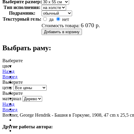
Выберите размер:
Тип исполнения:
Подрамник:
Текстурный гель:
да
нет
6 070
р.
Стоимость товара:
Выбрать раму:
Выберите
цвет
очистить фильтр цвета
Назад
Вперед
Выберите
цену
Выберите
материал
Назад
Вперед
Breitner, George Hendrik - Башня в Горкуме, 1908, 47 cm х 25,5 c
Другие работы автора: