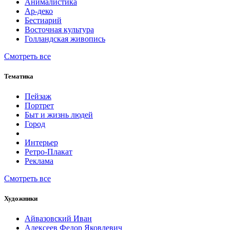
Анималистика
Ар-деко
Бестиарий
Восточная культура
Голландская живопись
Смотреть все
Тематика
Пейзаж
Портрет
Быт и жизнь людей
Город
Интерьер
Ретро-Плакат
Реклама
Смотреть все
Художники
Айвазовский Иван
Алексеев Федор Яковлевич