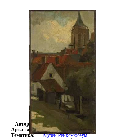
Автор:
Неизвестно
Арт-стиль
Голландская живопись
Тематика:
Музей Рейксмюсеум