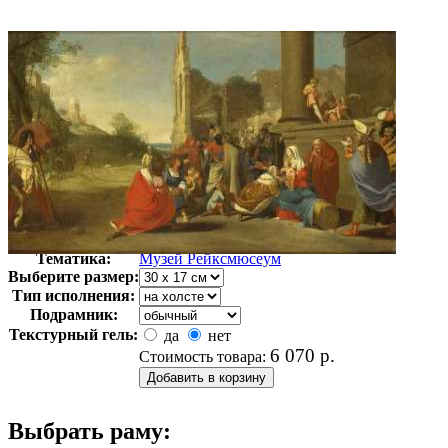
Автор:
Неизвестно
Арт-стиль
Голландская живопись
Тематика:
Музей Рейксмюсеум
Выберите размер:
Тип исполнения:
Подрамник:
Текстурный гель:
да
нет
6 070
р.
Стоимость товара:
Выбрать раму: