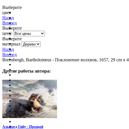
Выберите
цвет
очистить фильтр цвета
Назад
Вперед
Выберите
цену
Выберите
материал
Назад
Вперед
Breenbergh, Bartholomeus - Поклонение волхвов, 1657, 29 cm х 
Другие работы автора:
Альфред Гийу - Прощай