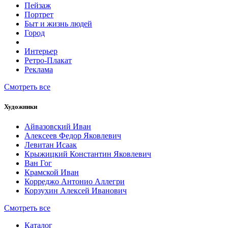
Пейзаж
Портрет
Быт и жизнь людей
Город
Интерьер
Ретро-Плакат
Реклама
Смотреть все
Художники
Айвазовский Иван
Алексеев Федор Яковлевич
Левитан Исаак
Крыжицкий Константин Яковлевич
Ван Гог
Крамской Иван
Корреджо Антонио Аллегри
Корзухин Алексей Иванович
Смотреть все
Каталог