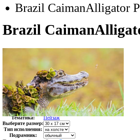
Brazil CaimanAlligator 
Brazil CaimanAlliga
Автор:
Неизвестно
Арт-стиль
Фотография
Тематика:
Пейзаж
Выберите размер:
Тип исполнения:
Подрамник: