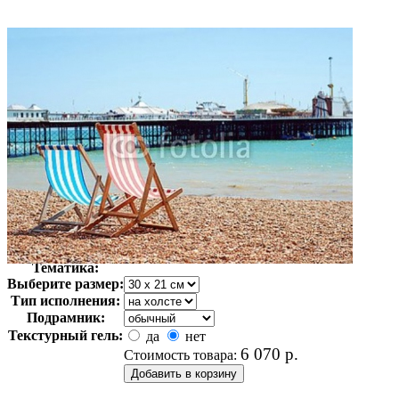
Автор:
Неизвестно
Арт-стиль
Фотография
Тематика:
Выберите размер:
Тип исполнения:
Подрамник:
Текстурный гель:
да
нет
6 070
р.
Стоимость товара: