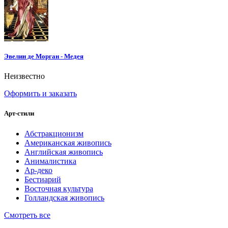
Эвелин де Морган - Медея
Неизвестно
Оформить и заказать
Арт-стили
Абстракционизм
Американская живопись
Английская живопись
Анималистика
Ар-деко
Бестиарий
Восточная культура
Голландская живопись
Смотреть все