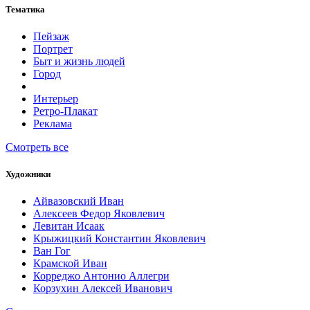
Тематика
Пейзаж
Портрет
Быт и жизнь людей
Город
Интерьер
Ретро-Плакат
Реклама
Смотреть все
Художники
Айвазовский Иван
Алексеев Федор Яковлевич
Левитан Исаак
Крыжицкий Константин Яковлевич
Ван Гог
Крамской Иван
Корреджо Антонио Аллегри
Корзухин Алексей Иванович