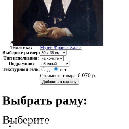
Автор:
Неизвестно
Арт-стиль
Голландская живопись
Тематика:
Музей Франса Халса
Выберите размер:
Тип исполнения:
Подрамник:
Текстурный гель:
да
нет
6 070
р.
Стоимость товара:
Выбрать раму:
Выберите
очистить фильтр цвета