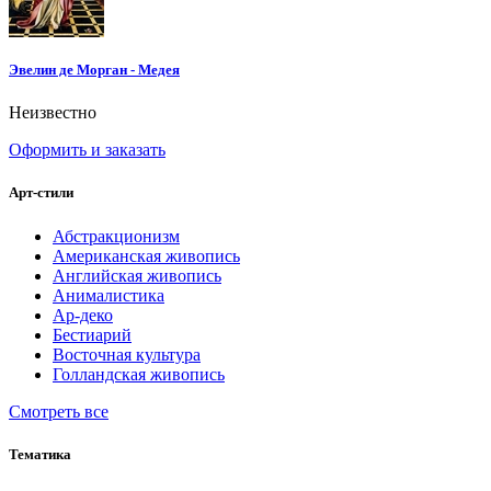
Эвелин де Морган - Медея
Неизвестно
Оформить и заказать
Арт-стили
Абстракционизм
Американская живопись
Английская живопись
Анималистика
Ар-деко
Бестиарий
Восточная культура
Голландская живопись
Смотреть все
Тематика