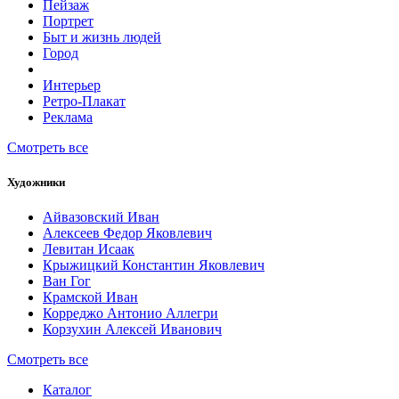
Пейзаж
Портрет
Быт и жизнь людей
Город
Интерьер
Ретро-Плакат
Реклама
Смотреть все
Художники
Айвазовский Иван
Алексеев Федор Яковлевич
Левитан Исаак
Крыжицкий Константин Яковлевич
Ван Гог
Крамской Иван
Корреджо Антонио Аллегри
Корзухин Алексей Иванович
Смотреть все
Каталог