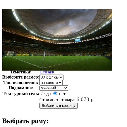
Автор:
Неизвестно
Арт-стиль
Фотография
Тематика:
Пейзаж
Выберите размер:
Тип исполнения:
Подрамник:
Текстурный гель:
да
нет
6 070
р.
Стоимость товара:
Выбрать раму: