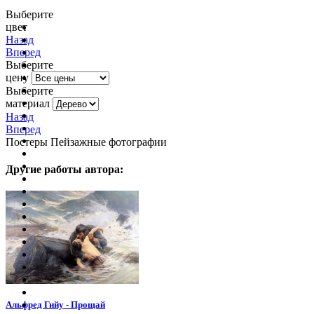
Выберите
цвет
очистить фильтр цвета
Назад
Вперед
Выберите
цену
Выберите
материал
Назад
Вперед
Постеры Пейзажные фотографии
Другие работы автора:
Альфред Гийу - Прощай