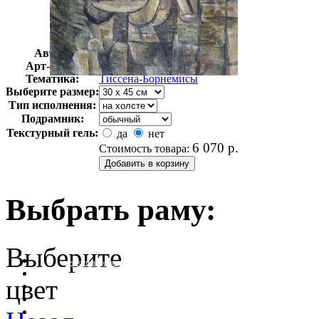
Автор:
Неизвестно
Арт-стиль
Импрессионизм
Тематика:
Тиссена-Борнемисы
Выберите размер:
Тип исполнения:
Подрамник:
Текстурный гель:
да
нет
6 070
р.
Стоимость товара:
Выбрать раму:
Выберите
очистить фильтр цвета
цвет