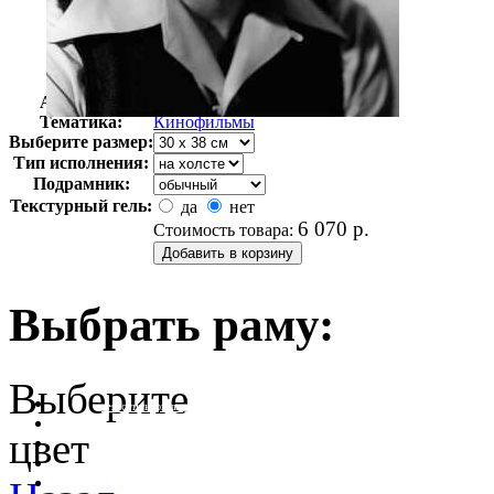
Автор:
Неизвестно
Арт-стиль
Ретро-Фотографии
Тематика:
Кинофильмы
Выберите размер:
Тип исполнения:
Подрамник:
Текстурный гель:
да
нет
6 070
р.
Стоимость товара:
Выбрать раму:
Выберите
очистить фильтр цвета
цвет