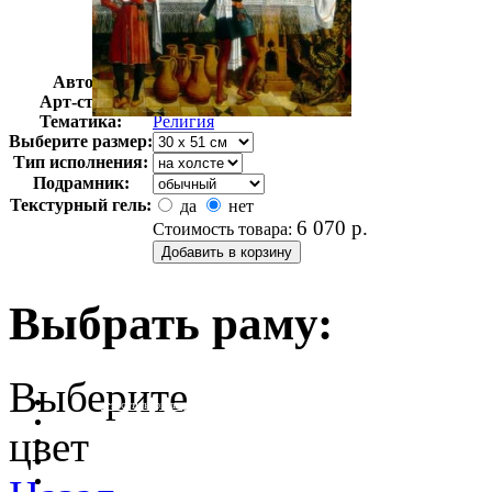
Автор:
Неизвестно
Арт-стиль
Голландская живопись
Тематика:
Религия
Выберите размер:
Тип исполнения:
Подрамник:
Текстурный гель:
да
нет
6 070
р.
Стоимость товара:
Выбрать раму:
Выберите
очистить фильтр цвета
цвет