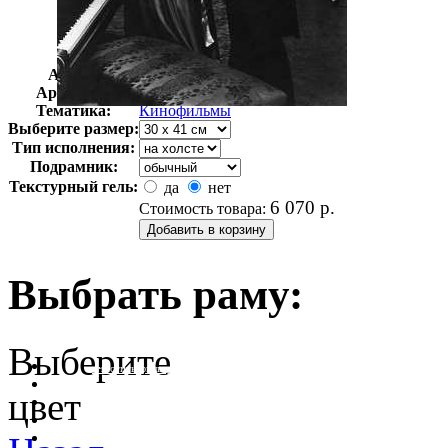
Автор:
Неизвестно
Арт-стиль
Ретро-Фотографии
Тематика:
Кинофильмы
Выберите размер:
Тип исполнения:
Подрамник:
Текстурный гель:
да
нет
6 070
р.
Стоимость товара:
Выбрать раму:
Выберите
очистить фильтр цвета
цвет