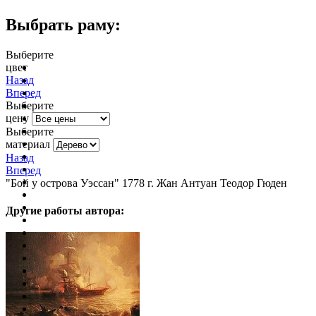
Выбрать раму:
Выберите
цвет
очистить фильтр цвета
Назад
Вперед
Выберите
цену
Выберите
материал
Назад
Вперед
"Бой у острова Уэссан" 1778 г. Жан Антуан Теодор Гюден
Другие работы автора: