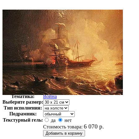
Автор:
Гюден Теодор
Арт-стиль
Английская живопись
Тематика:
Война
Выберите размер:
Тип исполнения:
Подрамник:
Текстурный гель:
да
нет
6 070
р.
Стоимость товара: