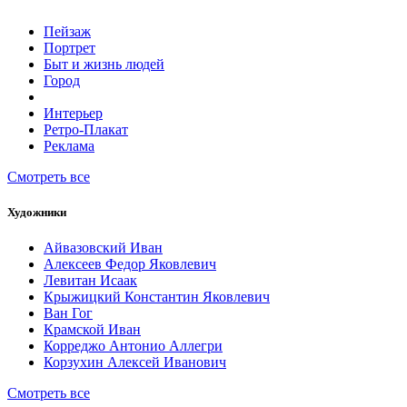
Пейзаж
Портрет
Быт и жизнь людей
Город
Интерьер
Ретро-Плакат
Реклама
Смотреть все
Художники
Айвазовский Иван
Алексеев Федор Яковлевич
Левитан Исаак
Крыжицкий Константин Яковлевич
Ван Гог
Крамской Иван
Корреджо Антонио Аллегри
Корзухин Алексей Иванович
Смотреть все