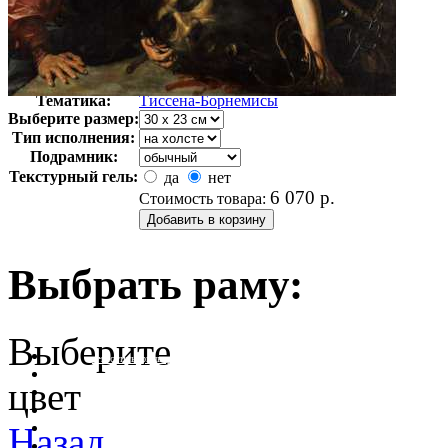
Автор:
Неизвестно
Арт-стиль
Импрессионизм
Тематика:
Тиссена-Борнемисы
Выберите размер:
Тип исполнения:
Подрамник:
Текстурный гель:
да
нет
6 070
р.
Стоимость товара:
Выбрать раму:
Выберите
очистить фильтр цвета
цвет
Назад