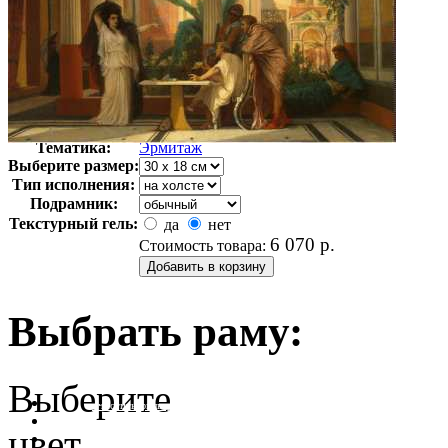
Автор:
Неизвестно
Арт-стиль
Русская живопись XIX века
Тематика:
Эрмитаж
Выберите размер:
Тип исполнения:
Подрамник:
Текстурный гель:
да
нет
6 070
р.
Стоимость товара:
Выбрать раму:
Выберите
очистить фильтр цвета
цвет