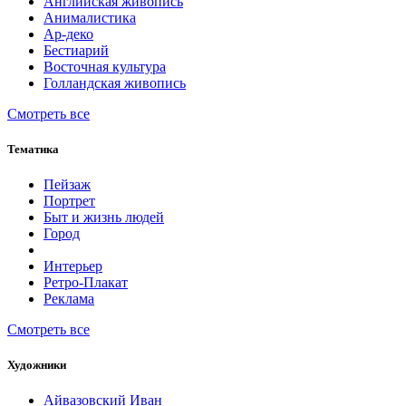
Английская живопись
Анималистика
Ар-деко
Бестиарий
Восточная культура
Голландская живопись
Смотреть все
Тематика
Пейзаж
Портрет
Быт и жизнь людей
Город
Интерьер
Ретро-Плакат
Реклама
Смотреть все
Художники
Айвазовский Иван