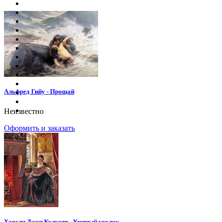
Альфред Гийу - Прощай
Неизвестно
Оформить и заказать
Хорсли Джон Колкотт - Уютный уголок