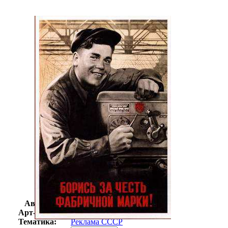
Автор:
Неизвестно
Арт-стиль
Ретро-Плакат
Тематика:
Реклама СССР