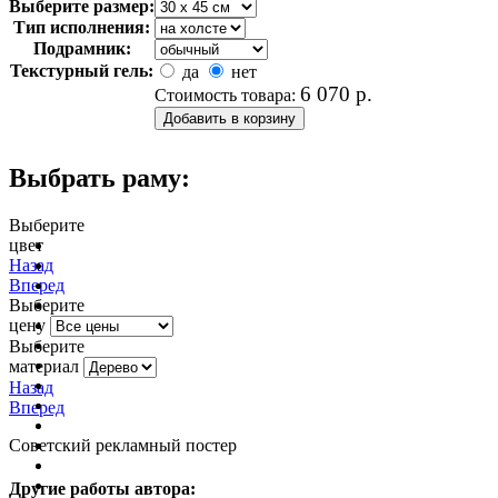
Выберите размер:
Тип исполнения:
Подрамник:
Текстурный гель:
да
нет
6 070
р.
Стоимость товара:
Выбрать раму:
Выберите
цвет
очистить фильтр цвета
Назад
Вперед
Выберите
цену
Выберите
материал
Назад
Вперед
Советский рекламный постер
Другие работы автора: