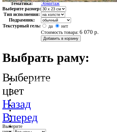
Тематика:
Эрмитаж
Выберите размер:
Тип исполнения:
Подрамник:
Текстурный гель:
да
нет
6 070
р.
Стоимость товара:
Выбрать раму:
Выберите
очистить фильтр цвета
цвет
Назад
Вперед
Выберите
цену