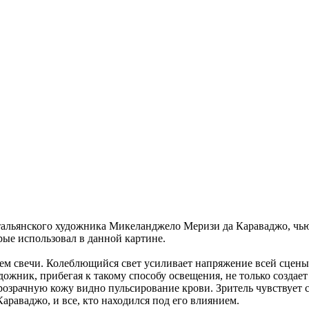
альянского художника Микеланджело Меризи да Караваджо, чью 
рые использовал в данной картине.
ем свечи. Колеблющийся свет усиливает напряжение всей сцены
жник, прибегая к такому способу освещения, не только создает
розрачную кожу видно пульсирование крови. Зритель чувствует с
араваджо, и все, кто находился под его влиянием.