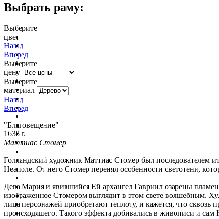
Выбрать раму:
Выберите
цвет
очистить фильтр цвета
Назад
Вперед
Выберите
цену
Выберите
материал
Назад
Вперед
"Благовещение"
1638 г.
Маттиас Стомер
Голландский художник Маттиас Стомер был последователем ит
Неаполе. От него Стомер перенял особенности светотени, кото
Дева Мария и явившийся Ей архангел Гавриил озарены пламен
изображенное Стомером выглядит в этом свете волшебным. Худо
лица персонажей приобретают теплоту, и кажется, что сквозь п
происходящего. Такого эффекта добивались в живописи и сам К