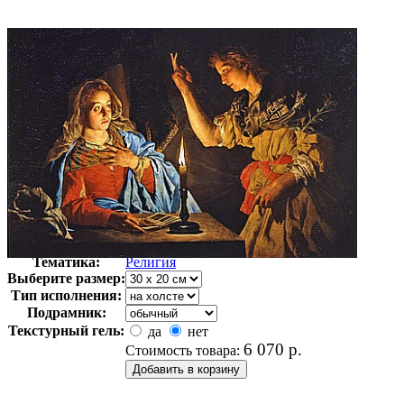
Автор:
Стомер Матиас
Арт-стиль
Голландская живопись
Тематика:
Религия
Выберите размер:
Тип исполнения:
Подрамник:
Текстурный гель:
да
нет
6 070
р.
Стоимость товара: