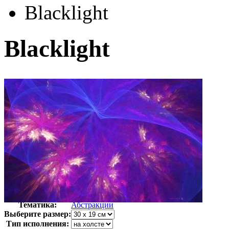
Blacklight
Blacklight
Автор:
Неизвестно
Арт-стиль
Компьютерная
Тематика:
Абстракции
Выберите размер:
Тип исполнения: