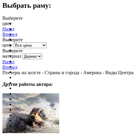
Выбрать раму:
Выберите
цвет
очистить фильтр цвета
Назад
Вперед
Выберите
цену
Выберите
материал
Назад
Вперед
Постеры на холсте - Страны и города - Америка - Виды Цент
Другие работы автора: