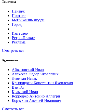
Тематика
Пейзаж
Портрет
Быт и жизнь людей
Город
Интерьер
Ретро-Плакат
Реклама
Смотреть все
Художники
Айвазовский Иван
Алексеев Федор Яковлевич
Левитан Исаак
Крыжицкий Константин Яковлевич
Ван Гог
Крамской Иван
Корреджо Антонио Аллегри
Корзухин Алексей Иванович
Смотреть все