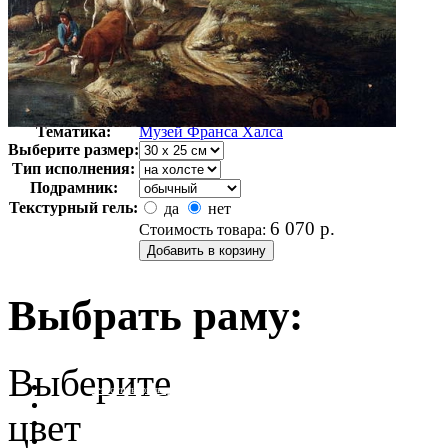
Автор:
Неизвестно
Арт-стиль
Голландская живопись
Тематика:
Музей Франса Халса
Выберите размер:
Тип исполнения:
Подрамник:
Текстурный гель:
да
нет
6 070
р.
Стоимость товара:
Выбрать раму:
Выберите
очистить фильтр цвета
цвет