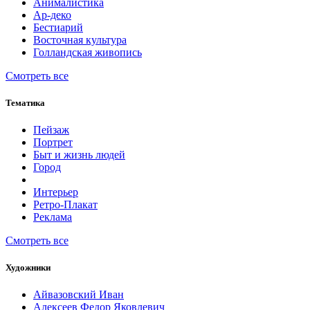
Анималистика
Ар-деко
Бестиарий
Восточная культура
Голландская живопись
Смотреть все
Тематика
Пейзаж
Портрет
Быт и жизнь людей
Город
Интерьер
Ретро-Плакат
Реклама
Смотреть все
Художники
Айвазовский Иван
Алексеев Федор Яковлевич