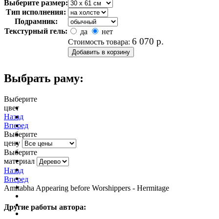
Выберите размер:
Тип исполнения:
Подрамник:
Текстурный гель:
да
нет
6 070
р.
Стоимость товара:
Выбрать раму:
Выберите
цвет
очистить фильтр цвета
Назад
Вперед
Выберите
цену
Выберите
материал
Назад
Вперед
Amitabha Appearing before Worshippers - Hermitage
Другие работы автора: