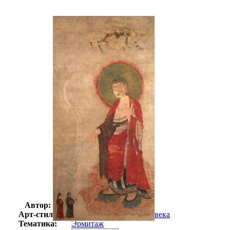
Автор:
Неизвестно
Арт-стиль
Русская живопись XIX века
Тематика:
Эрмитаж